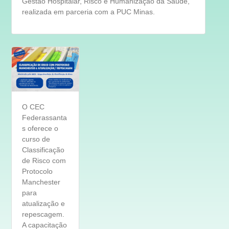
Gestão Hospitalar, Risco e Humanização da Saúde,
realizada em parceria com a PUC Minas.
O CEC
Federassanta
s oferece o
curso de
Classificação
de Risco com
Protocolo
Manchester
para
atualização e
repescagem.
A capacitação