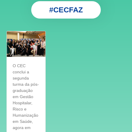
#CECFAZ
O CEC
conclui a
segunda
turma da pós-
graduação
em Gestão
Hospitalar,
Risco e
Humanização
em Saúde,
agora em