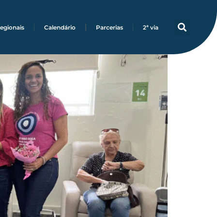
toestima a mulheres
egionais
Calendário
Parcerias
2ª via