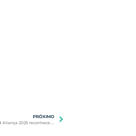
PRÓXIMO
Prêmio Federassantas de Boas Práticas – Unicred Aliança 2025 reconhece inovação, gestão e excelência das instituições filantrópicas de Minas Gerais