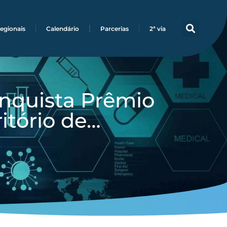
egionais
Calendário
Parcerias
2ª via
onquista Prêmio
itório de