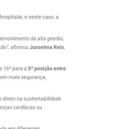
spitalar, e neste caso, a
envolvimento da alta gestão,
ção”
, afirmou
Jusselma Reis
,
da 16ª para a
5ª posição entre
 com mais segurança,
 direto na sustentabilidade
oenças cardíacas ou
cada em diferentes