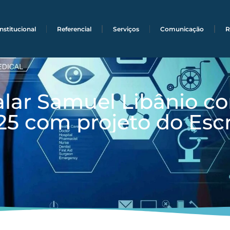
Institucional
Referencial
Serviços
Comunicação
R
lar Samuel Libânio c
5 com projeto do Escr