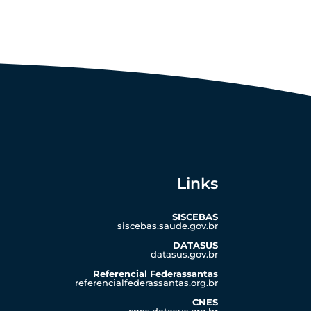
Links
SISCEBAS
siscebas.saude.gov.br
DATASUS
datasus.gov.br
Referencial Federassantas
referencialfederassantas.org.br
CNES
cnes.datasus.org.br