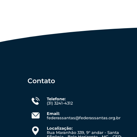
Contato
Telefone:
(31) 3241-4312
Email:
federassantas@federassantas.org.br
Localização:
Rua Maranhão 339, 9° andar - Santa
Efigênia - Belo Horizonte - MG - CEP: