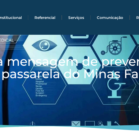
Institucional
Referencial
Serviços
Comunicação
R
va mensagem de preve
passarela do Minas F