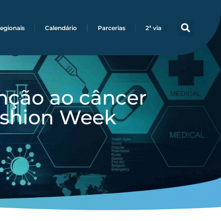
egionais
Calendário
Parcerias
2ª via
nção ao câncer
ashion Week