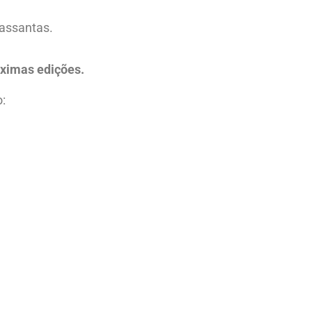
rassantas.
óximas edições.
o: