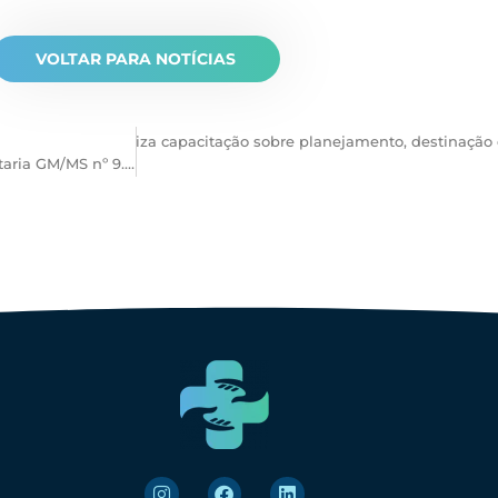
VOLTAR PARA NOTÍCIAS
Federassantas realiza capacitação sobre planejamento, destinação 
Nova Nota Técnica esclarece repasse dos recursos da Portaria GM/MS nº 9.760/2025