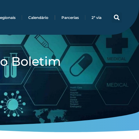
egionais
Calendário
Parcerias
2ª via
do Boletim