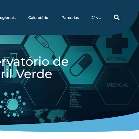
egionais
Calendário
Parcerias
2ª via
rvatório de
il Verde