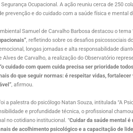
 Segurança Ocupacional. A ação reuniu cerca de 250 co
de prevenção e do cuidado com a saúde física e mental d
ambiental Samuel de Carvalho Barbosa destacou o tema
upacionais”
, refletindo sobre os desafios psicossociais 
a emocional, longas jornadas e alta responsabilidade dian
e Alves de Carvalho, a realização do Observatório repre
“o cuidado com quem cuida precisa ser prioridade todo
ais do que seguir normas: é respeitar vidas, fortalecer
ável”
, afirmou.
i a palestra do psicólogo Natan Souza, intitulada “A Ps
ibilidade e profundidade técnica, o profissional chamo
 no cotidiano institucional. “
Cuidar da saúde mental é 
canais de acolhimento psicológico e a capacitação de l