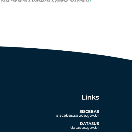
ar cenários e fortalecer a gestão hospitalar
Links
SISCEBAS
siscebas.saude.gov.br
DATASUS
datasus.gov.br