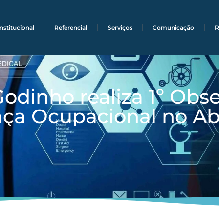
Institucional
Referencial
Serviços
Comunicação
R
Godinho realiza 1º Obse
ça Ocupacional no Abr